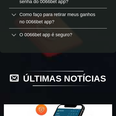
senha do 0066bet app?
Como faço para retirar meus ganhos
no 0066bet app?
O 0066bet app é seguro?
ÚLTIMAS NOTÍCIAS