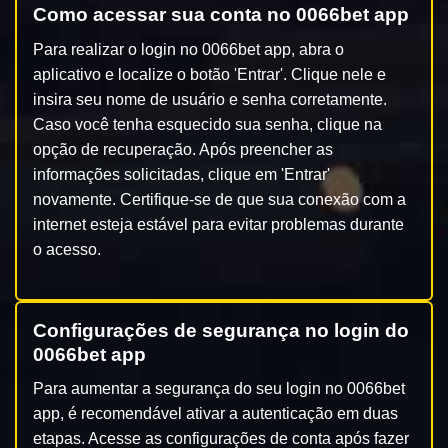
Como acessar sua conta no 0066bet app
Para realizar o login no 0066bet app, abra o
aplicativo e localize o botão 'Entrar'. Clique nele e
insira seu nome de usuário e senha corretamente.
Caso você tenha esquecido sua senha, clique na
opção de recuperação. Após preencher as
informações solicitadas, clique em 'Entrar'
novamente. Certifique-se de que sua conexão com a
internet esteja estável para evitar problemas durante
o acesso.
Configurações de segurança no login do
0066bet app
Para aumentar a segurança do seu login no 0066bet
app, é recomendável ativar a autenticação em duas
etapas. Acesse as configurações de conta após fazer