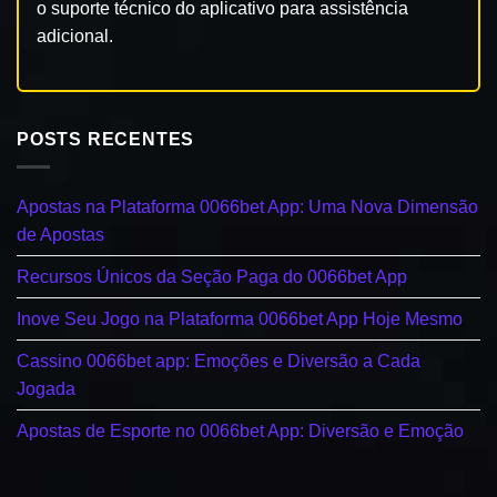
o suporte técnico do aplicativo para assistência
adicional.
POSTS RECENTES
Apostas na Plataforma 0066bet App: Uma Nova Dimensão
de Apostas
Recursos Únicos da Seção Paga do 0066bet App
Inove Seu Jogo na Plataforma 0066bet App Hoje Mesmo
Cassino 0066bet app: Emoções e Diversão a Cada
Jogada
Apostas de Esporte no 0066bet App: Diversão e Emoção