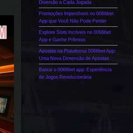
Diversão a Cada Jogada
Promoções Imperdíveis no 0066bet
App que Você Não Pode Perder
Explore Slots Incríveis no 0066bet
App e Ganhe Prêmios
Apostas na Plataforma 0066bet App:
Uma Nova Dimensão de Apostas
Baixar o 0066bet app: Experiência
de Jogos Revolucionária