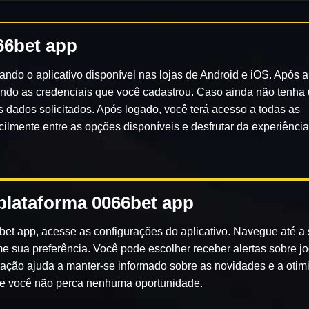
66bet app
ndo o aplicativo disponível nas lojas de Android e iOS. Após a
lizando as credenciais que você cadastrou. Caso ainda não tenha
s dados solicitados. Após logado, você terá acesso a todas as
cilmente entre as opções disponíveis e desfrutar da experiênci
plataforma 0066bet app
6bet app, acesse as configurações do aplicativo. Navegue até a
me sua preferência. Você pode escolher receber alertas sobre j
ação ajuda a manter-se informado sobre as novidades e a otim
 que você não perca nenhuma oportunidade.