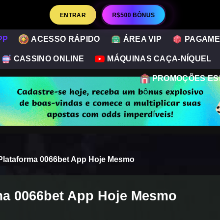
R$500 BÔNUS
ENTRAR
PP
ACESSO RÁPIDO
ÁREA VIP
PAGAME
CASSINO ONLINE
MÁQUINAS CAÇA-NÍQUEL
PROMOÇÕES ES
Plataforma 0066bet App Hoje Mesmo
rma 0066bet App Hoje Mesmo