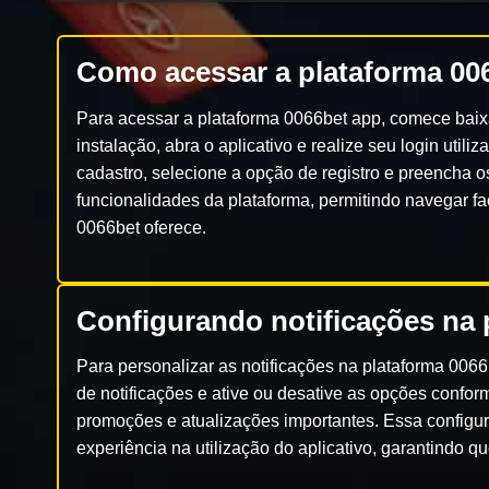
Como acessar a plataforma 00
Para acessar a plataforma 0066bet app, comece baixa
instalação, abra o aplicativo e realize seu login uti
cadastro, selecione a opção de registro e preencha o
funcionalidades da plataforma, permitindo navegar fa
0066bet oferece.
Configurando notificações na 
Para personalizar as notificações na plataforma 006
de notificações e ative ou desative as opções confor
promoções e atualizações importantes. Essa configur
experiência na utilização do aplicativo, garantindo