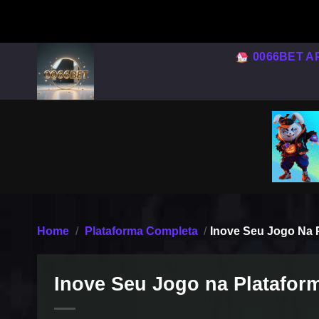
Skip
to
content
0066BET A
Home
/
Plataforma Completa
/
Inove Seu Jogo Na 
Inove Seu Jogo na Platafo