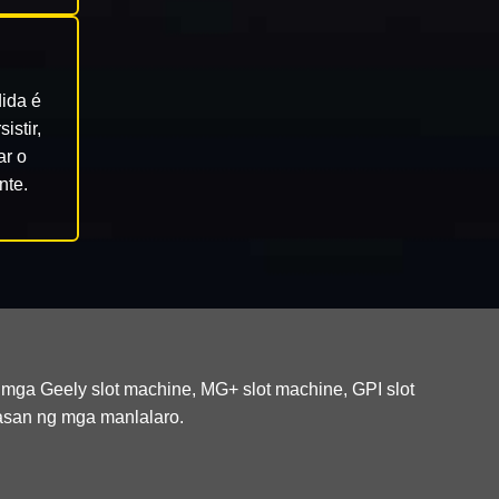
dida é
istir,
ar o
nte.
 mga Geely slot machine, MG+ slot machine, GPI slot
tasan ng mga manlalaro.