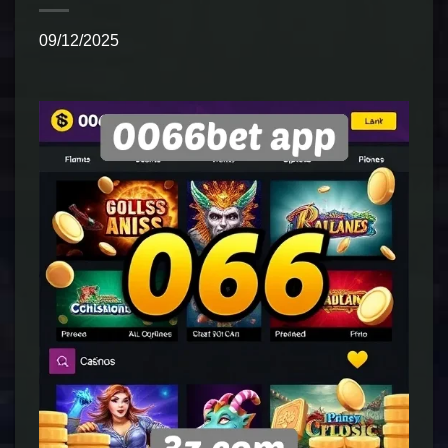
09/12/2025