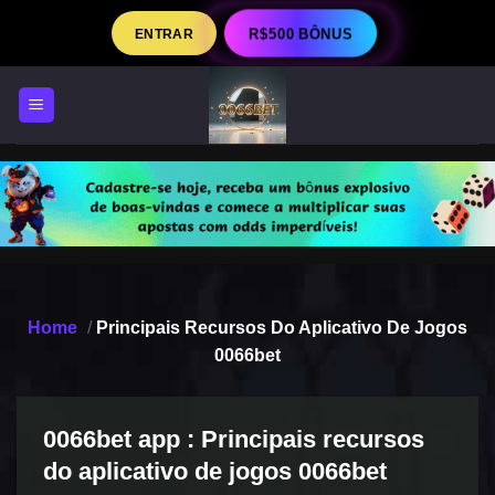
Skip
ENTRAR
R$500 BÔNUS
to
content
Home
/
Principais Recursos Do Aplicativo De Jogos
0066bet
0066bet app : Principais recursos
do aplicativo de jogos 0066bet