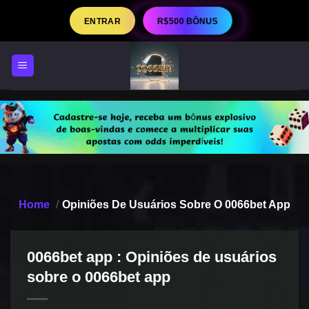
Skip
ENTRAR
R$500 BÔNUS
to
content
Home
/
Opiniões De Usuários Sobre O 0066bet App
0066bet app : Opiniões de usuários
sobre o 0066bet app