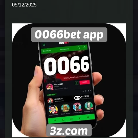
05/12/2025