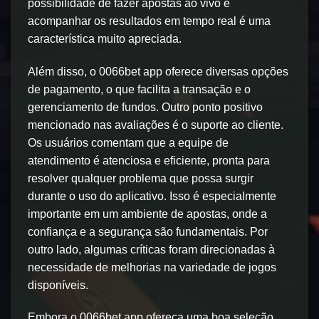
possibilidade de fazer apostas ao vivo e
acompanhar os resultados em tempo real é uma
característica muito apreciada.
Além disso, o 0066bet app oferece diversas opções
de pagamento, o que facilita a transação e o
gerenciamento de fundos. Outro ponto positivo
mencionado nas avaliações é o suporte ao cliente.
Os usuários comentam que a equipe de
atendimento é atenciosa e eficiente, pronta para
resolver qualquer problema que possa surgir
durante o uso do aplicativo. Isso é especialmente
importante em um ambiente de apostas, onde a
confiança e a segurança são fundamentais. Por
outro lado, algumas críticas foram direcionadas à
necessidade de melhorias na variedade de jogos
disponíveis.
Embora o 0066bet app ofereça uma boa seleção,