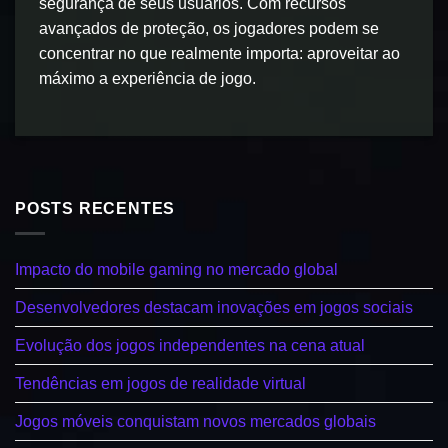
segurança de seus usuários. Com recursos
avançados de proteção, os jogadores podem se
concentrar no que realmente importa: aproveitar ao
máximo a experiência de jogo.
POSTS RECENTES
Impacto do mobile gaming no mercado global
Desenvolvedores destacam inovações em jogos sociais
Evolução dos jogos independentes na cena atual
Tendências em jogos de realidade virtual
Jogos móveis conquistam novos mercados globais