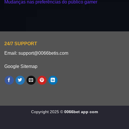
Mudanças nas preferências do público gamer
24/7 SUPPORT
Email:
support@0066betis.com
Google Sitemap
Copyright 2025 ©
0066bet app com